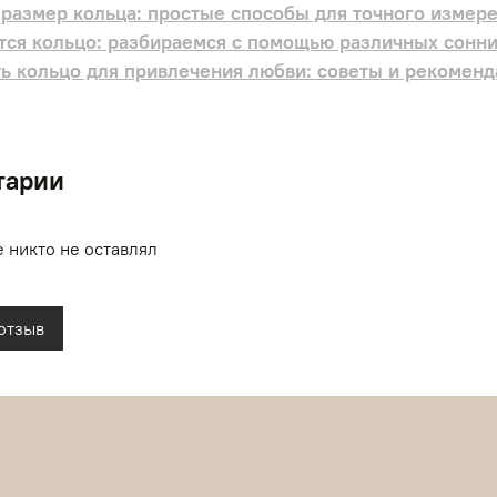
 размер кольца: простые способы для точного измер
тся кольцо: разбираемся с помощью различных сонни
ь кольцо для привлечения любви: советы и рекомен
тарии
 никто не оставлял
отзыв