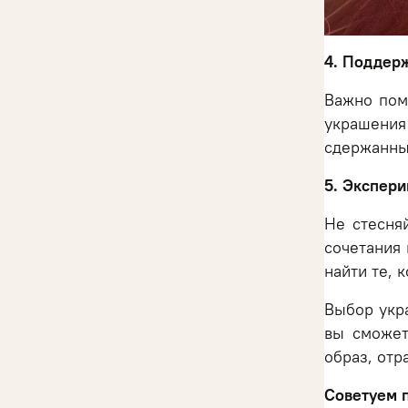
4. Поддер
Важно пом
украшения
сдержанный
5. Экспер
Не стесня
сочетания
найти те, 
Выбор укр
вы сможет
образ, от
Советуем п