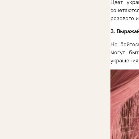
Цвет укра
сочетаютс
розового и
3. Выража
Не бойтес
могут бы
украшения 