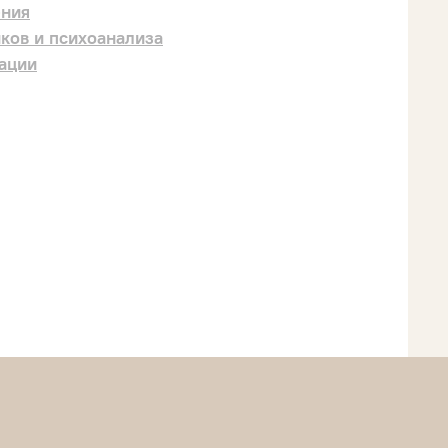
ения
ков и психоанализа
дации